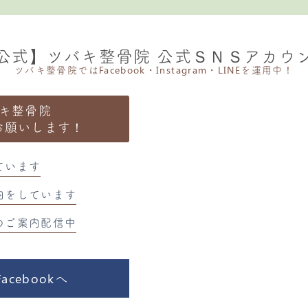
公式】ツバキ整骨院 公式ＳＮＳアカウ
ツバキ整骨院ではFacebook・Instagram・LINEを運用中！
キ整骨院
お願いします！
ています
内をしています
のご案内配信中
cebookへ