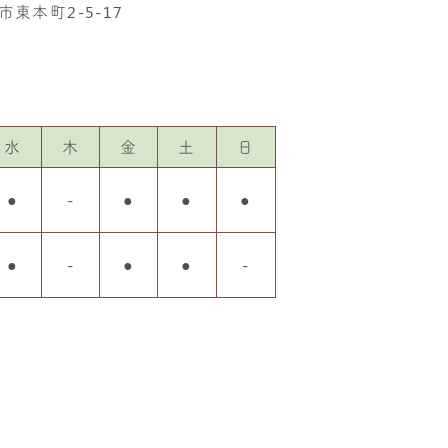
市東本町2-5-17
水
木
金
土
日
●
-
●
●
●
●
-
●
●
-