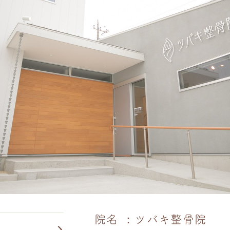
院名
：ツバキ整骨院