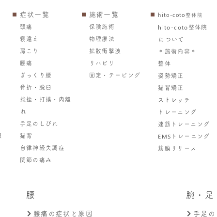
症状一覧
施術一覧
hito-coto整体院
頭痛
保険施術
hito-coto整体院
寝違え
物理療法
について
肩こり
拡散衝撃波
＊施術内容＊
腰痛
リハビリ
整体
ぎっくり腰
固定・テーピング
姿勢矯正
骨折・脱臼
猫背矯正
捻挫・打撲・肉離
ストレッチ
れ
トレーニング
手足のしびれ
速筋トレーニング
報
猫背
EMSトレーニング
自律神経失調症
筋膜リリース
関節の痛み
腰
腕・足
腰痛の症状と原因
手足の