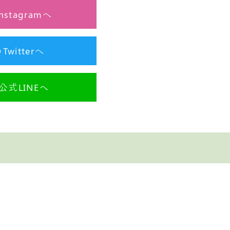
stagramへ
itterへ
式LINEへ