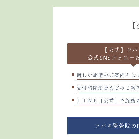
【
【公式】ツバ
公式SNSフォロー
新しい施術のご案内をし
受付時間変更などのご案
ＬＩＮＥ［公式］で施術
ツバキ整骨院のFa