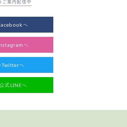
のご案内配信中
cebookへ
stagramへ
itterへ
式LINEへ