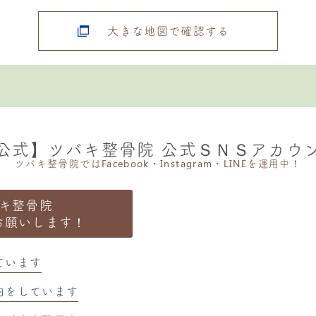
大きな地図で確認する
公式】ツバキ整骨院 公式ＳＮＳアカウ
ツバキ整骨院ではFacebook・Instagram・LINEを運用中！
キ整骨院
お願いします！
ています
内をしています