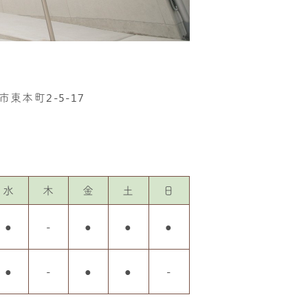
市東本町2-5-17
水
木
金
土
日
●
-
●
●
●
●
-
●
●
-