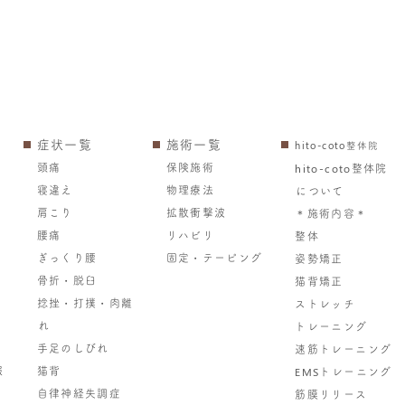
症状一覧
施術一覧
hito-coto整体院
頭痛
保険施術
hito-coto整体院
寝違え
物理療法
について
肩こり
拡散衝撃波
＊施術内容＊
腰痛
リハビリ
整体
ぎっくり腰
固定・テーピング
姿勢矯正
骨折・脱臼
猫背矯正
捻挫・打撲・肉離
ストレッチ
れ
トレーニング
手足のしびれ
速筋トレーニング
報
猫背
EMSトレーニング
自律神経失調症
筋膜リリース