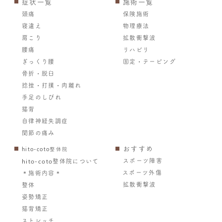
症状一覧
施術一覧
頭痛
保険施術
寝違え
物理療法
肩こり
拡散衝撃波
腰痛
リハビリ
ぎっくり腰
固定・テーピング
骨折・脱臼
捻挫・打撲・肉離れ
手足のしびれ
猫背
自律神経失調症
関節の痛み
おすすめ
hito-coto整体院
スポーツ障害
hito-coto整体院について
スポーツ外傷
＊施術内容＊
拡散衝撃波
整体
姿勢矯正
猫背矯正
ストレッチ