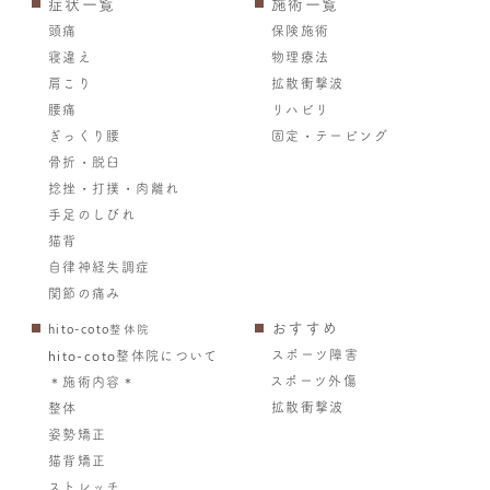
症状一覧
施術一覧
頭痛
保険施術
寝違え
物理療法
肩こり
拡散衝撃波
腰痛
リハビリ
ぎっくり腰
固定・テーピング
骨折・脱臼
捻挫・打撲・肉離れ
手足のしびれ
猫背
自律神経失調症
関節の痛み
おすすめ
hito-coto整体院
スポーツ障害
hito-coto整体院について
スポーツ外傷
＊施術内容＊
拡散衝撃波
整体
姿勢矯正
猫背矯正
ストレッチ