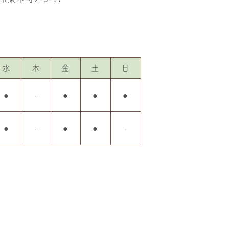
水
木
金
土
日
●
-
●
●
●
●
-
●
●
-