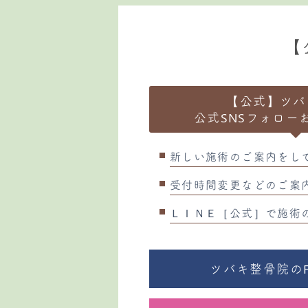
【
【公式】ツバ
公式SNSフォロー
新しい施術のご案内をし
受付時間変更などのご案
ＬＩＮＥ［公式］で施術
ツバキ整骨院のFa