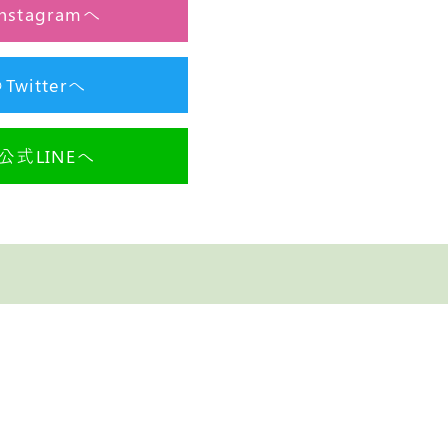
stagramへ
itterへ
式LINEへ