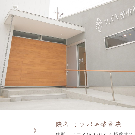
院名
：ツバキ整骨院
住所
：
〒306-0013 茨城県古河