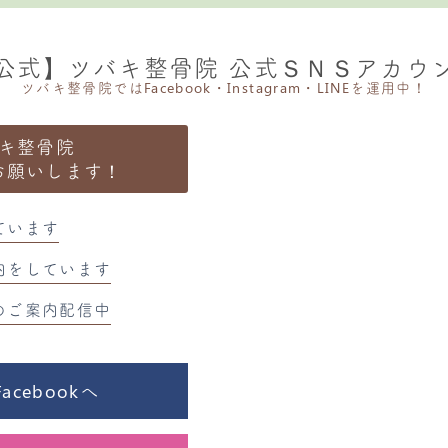
公式】ツバキ整骨院 公式ＳＮＳアカウ
ツバキ整骨院ではFacebook・Instagram・LINEを運用中！
キ整骨院
お願いします！
ています
内をしています
のご案内配信中
cebookへ