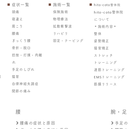
症状一覧
施術一覧
hito-coto整体院
頭痛
保険施術
hito-coto整体院
寝違え
物理療法
について
肩こり
拡散衝撃波
＊施術内容＊
腰痛
リハビリ
整体
ぎっくり腰
固定・テーピング
姿勢矯正
骨折・脱臼
猫背矯正
捻挫・打撲・肉離
ストレッチ
れ
トレーニング
手足のしびれ
速筋トレーニング
報
猫背
EMSトレーニング
自律神経失調症
筋膜リリース
関節の痛み
腰
腕・足
腰痛の症状と原因
手足の