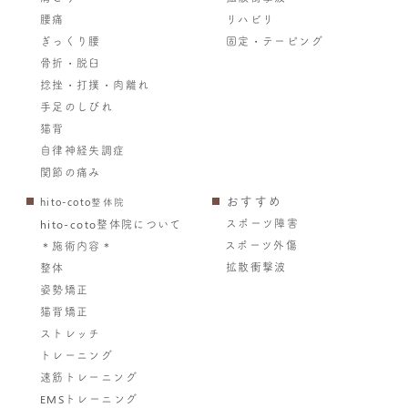
腰痛
リハビリ
ぎっくり腰
固定・テーピング
骨折・脱臼
捻挫・打撲・肉離れ
手足のしびれ
猫背
自律神経失調症
関節の痛み
おすすめ
hito-coto整体院
スポーツ障害
hito-coto整体院について
スポーツ外傷
＊施術内容＊
拡散衝撃波
整体
姿勢矯正
猫背矯正
ストレッチ
トレーニング
速筋トレーニング
EMSトレーニング