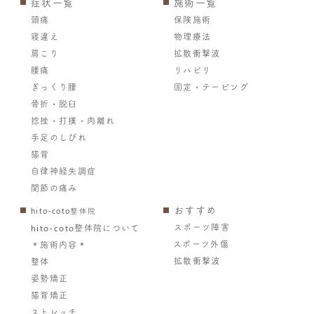
症状一覧
施術一覧
頭痛
保険施術
寝違え
物理療法
肩こり
拡散衝撃波
腰痛
リハビリ
ぎっくり腰
固定・テーピング
骨折・脱臼
捻挫・打撲・肉離れ
手足のしびれ
猫背
自律神経失調症
関節の痛み
おすすめ
hito-coto整体院
スポーツ障害
hito-coto整体院について
スポーツ外傷
＊施術内容＊
拡散衝撃波
整体
姿勢矯正
猫背矯正
ストレッチ