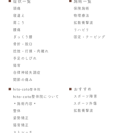
症状一覧
施術一覧
頭痛
保険施術
寝違え
物理療法
肩こり
拡散衝撃波
腰痛
リハビリ
ぎっくり腰
固定・テーピング
骨折・脱臼
捻挫・打撲・肉離れ
手足のしびれ
猫背
自律神経失調症
関節の痛み
おすすめ
hito-coto整体院
スポーツ障害
hito-coto整体院について
スポーツ外傷
＊施術内容＊
拡散衝撃波
整体
姿勢矯正
猫背矯正
ストレッチ