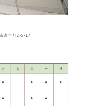
市東本町2-5-17
水
木
金
土
日
●
-
●
●
●
●
-
●
●
-