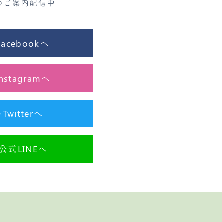
のご案内配信中
cebookへ
stagramへ
itterへ
式LINEへ