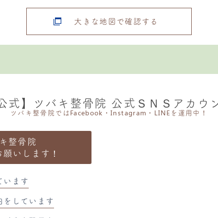
大きな地図で確認する
公式】ツバキ整骨院 公式ＳＮＳアカウ
ツバキ整骨院ではFacebook・Instagram・LINEを運用中！
キ整骨院
お願いします！
ています
内をしています