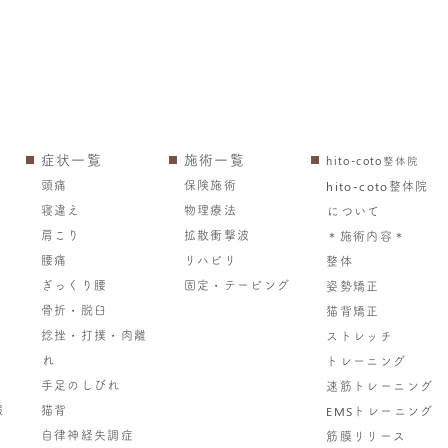
症状一覧
施術一覧
hito-coto整体院
頭痛
保険施術
hito-coto整体院
寝違え
物理療法
について
肩こり
拡散衝撃波
＊施術内容＊
腰痛
リハビリ
整体
ぎっくり腰
固定・テーピング
姿勢矯正
骨折・脱臼
猫背矯正
捻挫・打撲・肉離
ストレッチ
れ
トレーニング
手足のしびれ
速筋トレーニング
報
猫背
EMSトレーニング
自律神経失調症
筋膜リリース