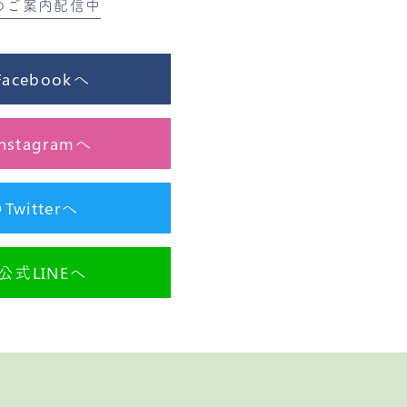
のご案内配信中
cebookへ
stagramへ
itterへ
式LINEへ