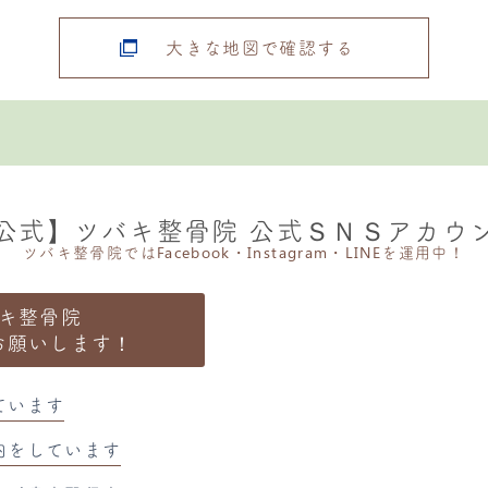
大きな地図で確認する
公式】ツバキ整骨院 公式ＳＮＳアカウ
ツバキ整骨院ではFacebook・Instagram・LINEを運用中！
キ整骨院
お願いします！
ています
内をしています