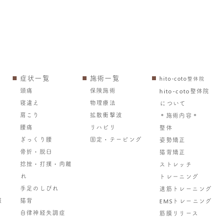
症状一覧
施術一覧
hito-coto整体院
頭痛
保険施術
hito-coto整体院
寝違え
物理療法
について
肩こり
拡散衝撃波
＊施術内容＊
腰痛
リハビリ
整体
ぎっくり腰
固定・テーピング
姿勢矯正
骨折・脱臼
猫背矯正
捻挫・打撲・肉離
ストレッチ
れ
トレーニング
手足のしびれ
速筋トレーニング
報
猫背
EMSトレーニング
自律神経失調症
筋膜リリース