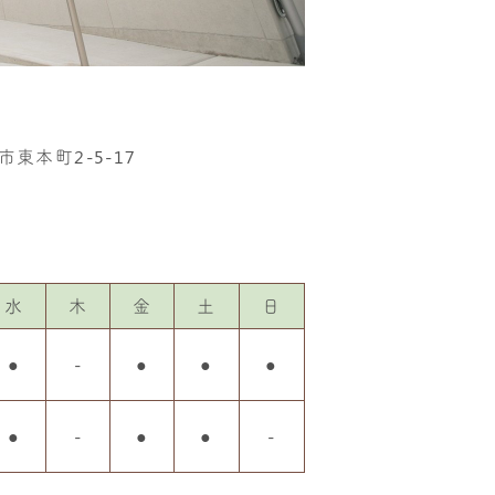
市東本町2-5-17
水
木
金
土
日
●
-
●
●
●
●
-
●
●
-