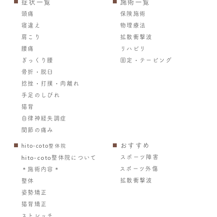
症状一覧
施術一覧
頭痛
保険施術
寝違え
物理療法
肩こり
拡散衝撃波
腰痛
リハビリ
ぎっくり腰
固定・テーピング
骨折・脱臼
捻挫・打撲・肉離れ
手足のしびれ
猫背
自律神経失調症
関節の痛み
おすすめ
hito-coto整体院
スポーツ障害
hito-coto整体院について
スポーツ外傷
＊施術内容＊
拡散衝撃波
整体
姿勢矯正
猫背矯正
ストレッチ