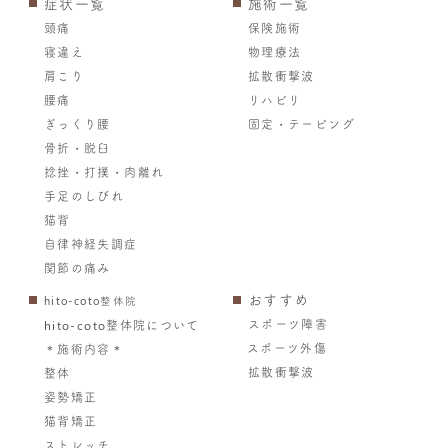
症状一覧
施術一覧
頭痛
保険施術
寝違え
物理療法
肩こり
拡散衝撃波
腰痛
リハビリ
ぎっくり腰
固定・テーピング
骨折・脱臼
捻挫・打撲・肉離れ
手足のしびれ
猫背
自律神経失調症
関節の痛み
おすすめ
hito-coto整体院
スポーツ障害
hito-coto整体院について
スポーツ外傷
＊施術内容＊
拡散衝撃波
整体
姿勢矯正
猫背矯正
ストレッチ