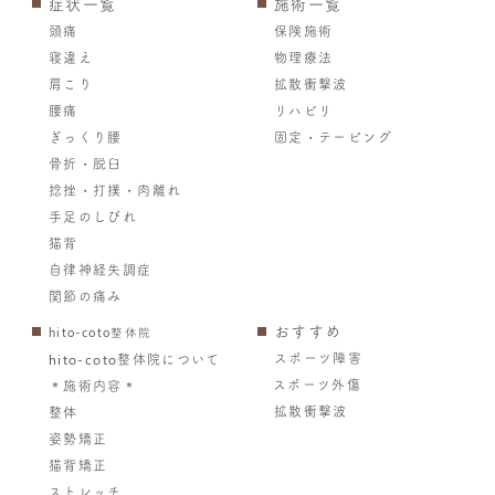
症状一覧
施術一覧
頭痛
保険施術
寝違え
物理療法
肩こり
拡散衝撃波
腰痛
リハビリ
ぎっくり腰
固定・テーピング
骨折・脱臼
捻挫・打撲・肉離れ
手足のしびれ
猫背
自律神経失調症
関節の痛み
おすすめ
hito-coto整体院
スポーツ障害
hito-coto整体院について
スポーツ外傷
＊施術内容＊
拡散衝撃波
整体
姿勢矯正
猫背矯正
ストレッチ