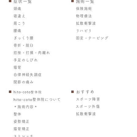
症状一覧
施術一覧
頭痛
保険施術
寝違え
物理療法
肩こり
拡散衝撃波
腰痛
リハビリ
ぎっくり腰
固定・テーピング
骨折・脱臼
捻挫・打撲・肉離れ
手足のしびれ
猫背
自律神経失調症
関節の痛み
おすすめ
hito-coto整体院
スポーツ障害
hito-coto整体院について
スポーツ外傷
＊施術内容＊
拡散衝撃波
整体
姿勢矯正
猫背矯正
ストレッチ