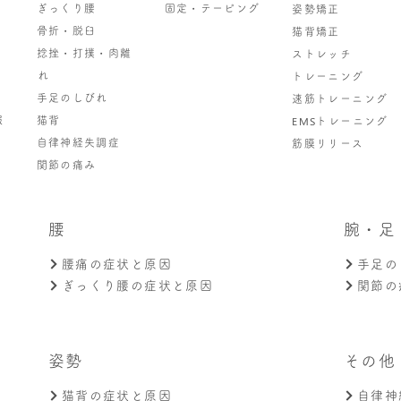
ぎっくり腰
固定・テーピング
姿勢矯正
骨折・脱臼
猫背矯正
捻挫・打撲・肉離
ストレッチ
れ
トレーニング
手足のしびれ
速筋トレーニング
報
猫背
EMSトレーニング
自律神経失調症
筋膜リリース
関節の痛み
腰
腕・足
腰痛の症状と原因
手足の
ぎっくり腰の症状と原因
関節の
姿勢
その他
猫背の症状と原因
自律神