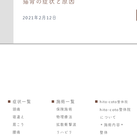
猫背の症状と原因
2021年2月12日
症状一覧
施術一覧
hito-coto整体院
頭痛
保険施術
hito-coto整体院
寝違え
物理療法
について
肩こり
拡散衝撃波
＊施術内容＊
腰痛
リハビリ
整体