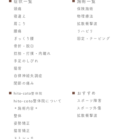
症状一覧
施術一覧
頭痛
保険施術
寝違え
物理療法
肩こり
拡散衝撃波
腰痛
リハビリ
ぎっくり腰
固定・テーピング
骨折・脱臼
捻挫・打撲・肉離れ
手足のしびれ
猫背
自律神経失調症
関節の痛み
おすすめ
hito-coto整体院
スポーツ障害
hito-coto整体院について
スポーツ外傷
＊施術内容＊
拡散衝撃波
整体
姿勢矯正
猫背矯正
ストレッチ