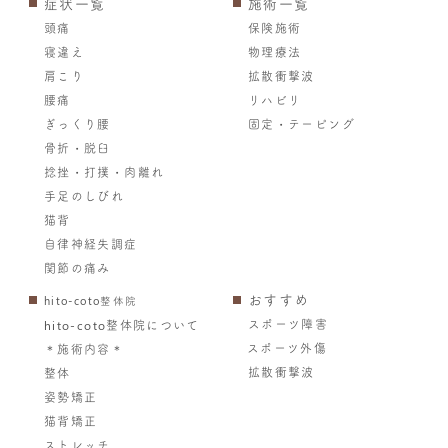
症状一覧
施術一覧
頭痛
保険施術
寝違え
物理療法
肩こり
拡散衝撃波
腰痛
リハビリ
ぎっくり腰
固定・テーピング
骨折・脱臼
捻挫・打撲・肉離れ
手足のしびれ
猫背
自律神経失調症
関節の痛み
おすすめ
hito-coto整体院
スポーツ障害
hito-coto整体院について
スポーツ外傷
＊施術内容＊
拡散衝撃波
整体
姿勢矯正
猫背矯正
ストレッチ