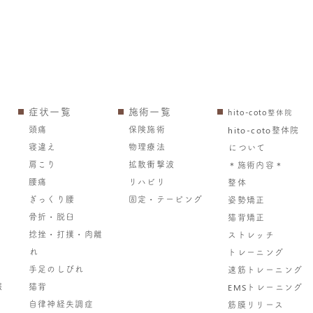
症状一覧
施術一覧
hito-coto整体院
頭痛
保険施術
hito-coto整体院
寝違え
物理療法
について
肩こり
拡散衝撃波
＊施術内容＊
腰痛
リハビリ
整体
ぎっくり腰
固定・テーピング
姿勢矯正
骨折・脱臼
猫背矯正
捻挫・打撲・肉離
ストレッチ
れ
トレーニング
手足のしびれ
速筋トレーニング
報
猫背
EMSトレーニング
自律神経失調症
筋膜リリース