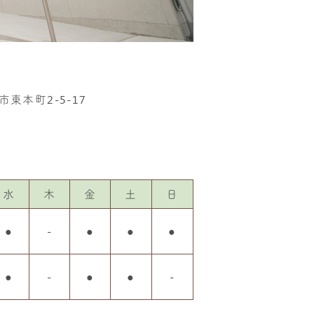
市東本町2-5-17
水
木
金
土
日
●
-
●
●
●
●
-
●
●
-