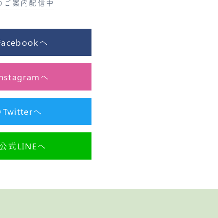
のご案内配信中
cebookへ
stagramへ
itterへ
式LINEへ