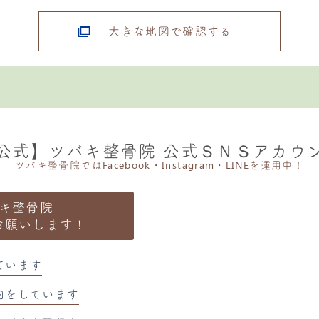
大きな地図で確認する
公式】ツバキ整骨院 公式ＳＮＳアカウ
ツバキ整骨院ではFacebook・Instagram・LINEを運用中！
キ整骨院
お願いします！
ています
内をしています